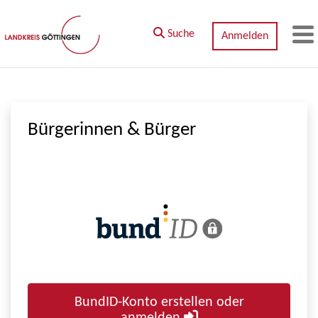
Zum Hauptinhalt springen
Suche
Anmelden
M
Bürgerinnen & Bürger
BundID-Konto erstellen oder