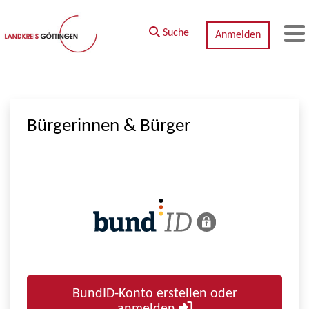
Zum Hauptinhalt springen
Suche
Anmelden
M
Bürgerinnen & Bürger
BundID-Konto erstellen oder