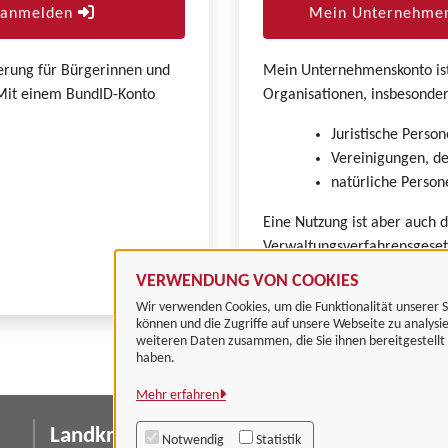
r anmelden
Mein Unternehmen
zierung für Bürgerinnen und
Mein Unternehmenskonto ist 
. Mit einem BundID-Konto
Organisationen, insbesonder
Juristische Person
Vereinigungen, de
natürliche Persone
Eine Nutzung ist aber auch 
Verwaltungsverfahrensgeset
VERWENDUNG VON COOKIES
Wir verwenden Cookies, um die Funktionalität unserer S
können und die Zugriffe auf unsere Webseite zu analysi
weiteren Daten zusammen, die Sie ihnen bereitgestell
haben.
Mehr erfahren
Landkreis Göttingen
I
Notwendig
Statistik