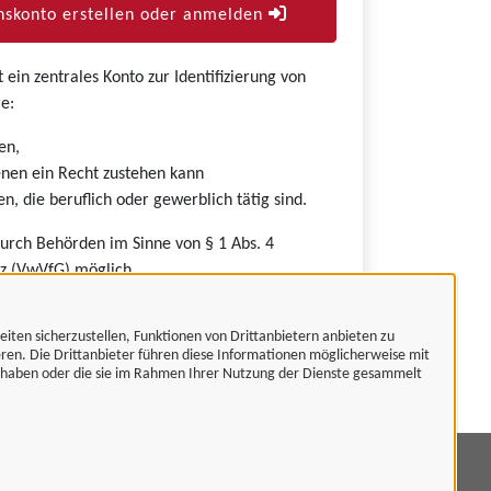
skonto erstellen oder anmelden
ein zentrales Konto zur Identifizierung von
e:
en,
nen ein Recht zustehen kann
n, die beruflich oder gewerblich tätig sind.
durch Behörden im Sinne von § 1 Abs. 4
z (VwVfG) möglich.
eiten sicherzustellen, Funktionen von Drittanbietern anbieten zu
eren. Die Drittanbieter führen diese Informationen möglicherweise mit
t haben oder die sie im Rahmen Ihrer Nutzung der Dienste gesammelt
mpressum