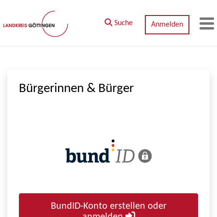
Zum Hauptinhalt springen
Suche
Anmelden
M
Bürgerinnen & Bürger
BundID-Konto erstellen oder