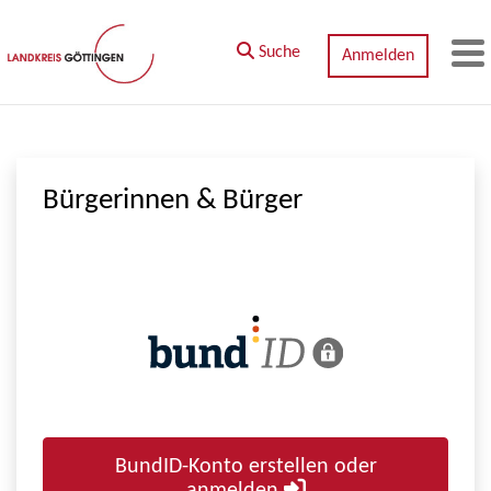
Zum Hauptinhalt springen
Suche
Anmelden
M
Bürgerinnen & Bürger
BundID-Konto erstellen oder