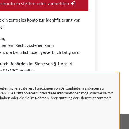
skonto erstellen oder anmelden
ein zentrales Konto zur Identifizierung von
e:
en,
nen ein Recht zustehen kann
n, die beruflich oder gewerblich tätig sind.
durch Behörden im Sinne von § 1 Abs. 4
z (VwVfG) möglich.
eiten sicherzustellen, Funktionen von Drittanbietern anbieten zu
eren. Die Drittanbieter führen diese Informationen möglicherweise mit
t haben oder die sie im Rahmen Ihrer Nutzung der Dienste gesammelt
mpressum