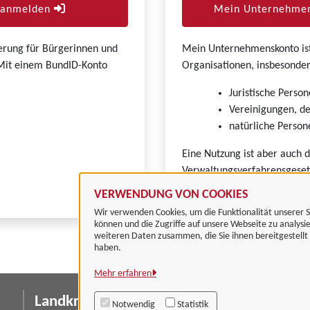
r anmelden
Mein Unternehmen
zierung für Bürgerinnen und
Mein Unternehmenskonto ist 
. Mit einem BundID-Konto
Organisationen, insbesonder
Juristische Person
Vereinigungen, de
natürliche Persone
Eine Nutzung ist aber auch 
Verwaltungsverfahrensgeset
VERWENDUNG VON COOKIES
Wir verwenden Cookies, um die Funktionalität unserer S
können und die Zugriffe auf unsere Webseite zu analysi
weiteren Daten zusammen, die Sie ihnen bereitgestell
haben.
Mehr erfahren
Landkreis Göttingen
I
Notwendig
Statistik