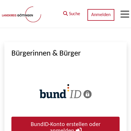
Zum Hauptinhalt springen
Suche
Anmelden
M
Bürgerinnen & Bürger
BundID-Konto erstellen oder