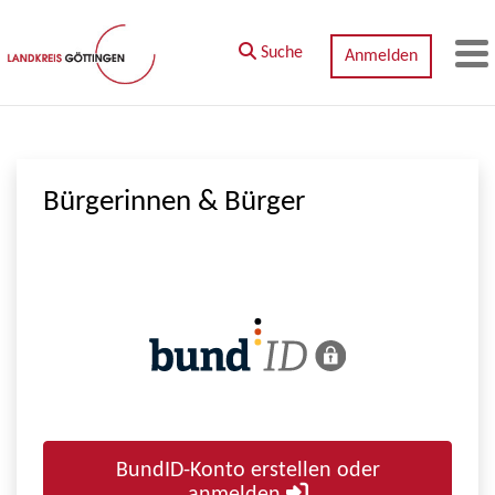
Zum Hauptinhalt springen
Suche
Anmelden
M
Bürgerinnen & Bürger
BundID-Konto erstellen oder