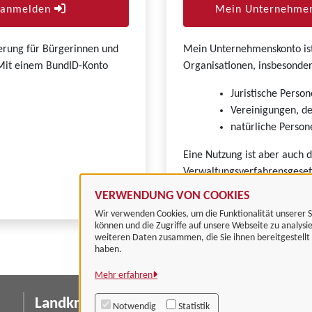
r anmelden
Mein Unternehmen
zierung für Bürgerinnen und
Mein Unternehmenskonto ist 
. Mit einem BundID-Konto
Organisationen, insbesonder
Juristische Person
Vereinigungen, de
natürliche Persone
Eine Nutzung ist aber auch 
Verwaltungsverfahrensgeset
VERWENDUNG VON COOKIES
Wir verwenden Cookies, um die Funktionalität unserer S
können und die Zugriffe auf unsere Webseite zu analysi
weiteren Daten zusammen, die Sie ihnen bereitgestell
haben.
Mehr erfahren
Landkreis Göttingen
I
Notwendig
Statistik