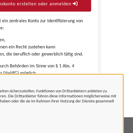
skonto erstellen oder anmelden
ein zentrales Konto zur Identifizierung von
e:
en,
nen ein Recht zustehen kann
n, die beruflich oder gewerblich tätig sind.
durch Behörden im Sinne von § 1 Abs. 4
z (VwVfG) möglich.
eiten sicherzustellen, Funktionen von Drittanbietern anbieten zu
eren. Die Drittanbieter führen diese Informationen möglicherweise mit
t haben oder die sie im Rahmen Ihrer Nutzung der Dienste gesammelt
mpressum