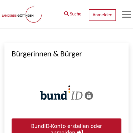
Zum Hauptinhalt springen
Suche
Anmelden
M
Bürgerinnen & Bürger
BundID-Konto erstellen oder