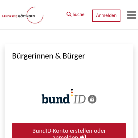
Zum Hauptinhalt springen
Suche
Anmelden
M
Bürgerinnen & Bürger
BundID-Konto erstellen oder