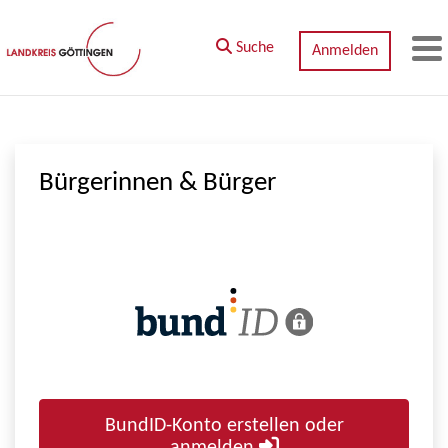
Zum Hauptinhalt springen
Suche
Anmelden
M
Bürgerinnen & Bürger
BundID-Konto erstellen oder