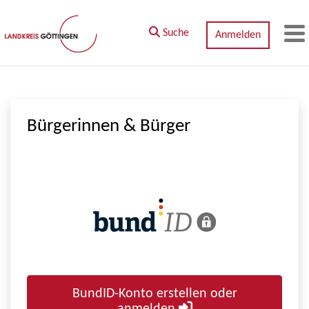
Zum Hauptinhalt springen
Suche
Anmelden
M
Bürgerinnen & Bürger
BundID-Konto erstellen oder