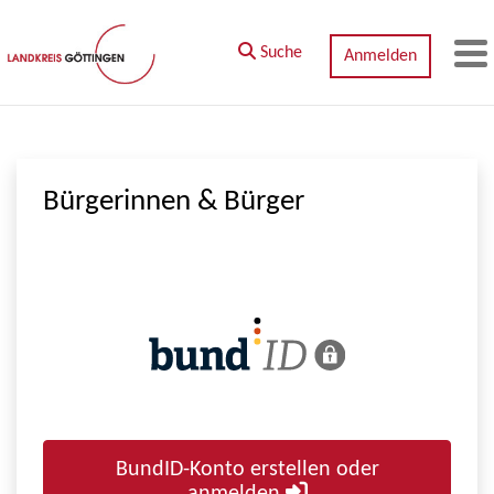
Zum Hauptinhalt springen
Suche
Anmelden
M
Bürgerinnen & Bürger
BundID-Konto erstellen oder