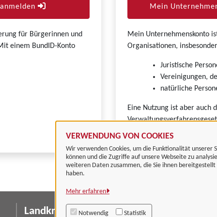
r anmelden
Mein Unternehmen
zierung für Bürgerinnen und
Mein Unternehmenskonto ist 
. Mit einem BundID-Konto
Organisationen, insbesonder
Juristische Person
Vereinigungen, de
natürliche Persone
Eine Nutzung ist aber auch 
Verwaltungsverfahrensgeset
VERWENDUNG VON COOKIES
Wir verwenden Cookies, um die Funktionalität unserer S
können und die Zugriffe auf unsere Webseite zu analysi
weiteren Daten zusammen, die Sie ihnen bereitgestell
haben.
Mehr erfahren
Landkreis Göttingen
I
Notwendig
Statistik