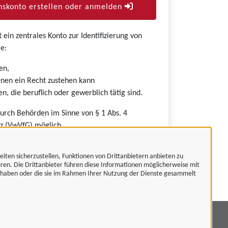
skonto erstellen oder anmelden
ein zentrales Konto zur Identifizierung von
e:
en,
nen ein Recht zustehen kann
n, die beruflich oder gewerblich tätig sind.
durch Behörden im Sinne von § 1 Abs. 4
z (VwVfG) möglich.
eiten sicherzustellen, Funktionen von Drittanbietern anbieten zu
eren. Die Drittanbieter führen diese Informationen möglicherweise mit
t haben oder die sie im Rahmen Ihrer Nutzung der Dienste gesammelt
mpressum