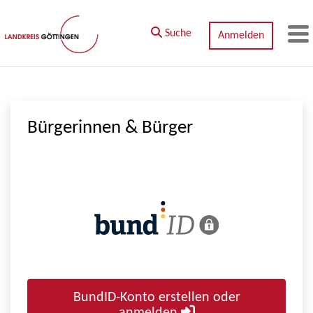
Zum Hauptinhalt springen
Suche
Anmelden
M
Bürgerinnen & Bürger
BundID-Konto erstellen oder