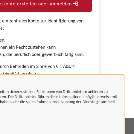
skonto erstellen oder anmelden
ein zentrales Konto zur Identifizierung von
e:
en,
nen ein Recht zustehen kann
n, die beruflich oder gewerblich tätig sind.
durch Behörden im Sinne von § 1 Abs. 4
z (VwVfG) möglich.
eiten sicherzustellen, Funktionen von Drittanbietern anbieten zu
eren. Die Drittanbieter führen diese Informationen möglicherweise mit
t haben oder die sie im Rahmen Ihrer Nutzung der Dienste gesammelt
mpressum