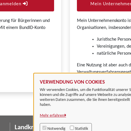
r anmelden
Mein Unternehmen
zierung für Bürgerinnen und
Mein Unternehmenskonto ist 
. Mit einem BundID-Konto
Organisationen, insbesonder
Juristische Person
Vereinigungen, de
natürliche Persone
Eine Nutzung ist aber auch 
Verwaltungsverfahrensgeset
VERWENDUNG VON COOKIES
Wir verwenden Cookies, um die Funktionalität unserer S
können und die Zugriffe auf unsere Webseite zu analysi
weiteren Daten zusammen, die Sie ihnen bereitgestell
haben.
Mehr erfahren
Landkreis Göttingen
I
Notwendig
Statistik