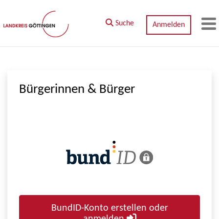
Zum Hauptinhalt springen
Suche
Anmelden
M
Bürgerinnen & Bürger
BundID-Konto erstellen oder