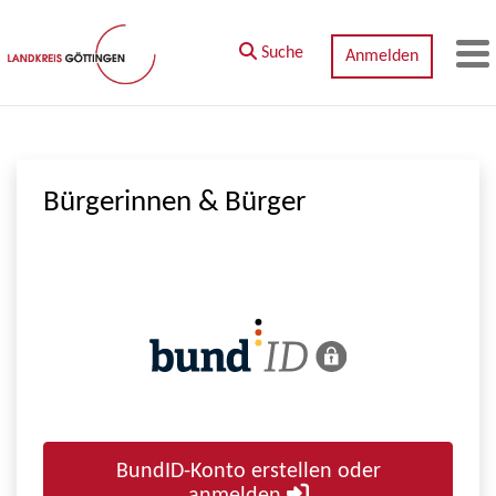
Zum Hauptinhalt springen
Suche
Anmelden
M
Bürgerinnen & Bürger
BundID-Konto erstellen oder