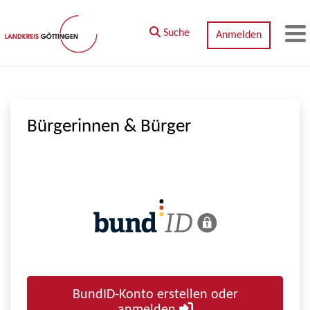
Zum Hauptinhalt springen
Suche
Anmelden
M
Bürgerinnen & Bürger
BundID-Konto erstellen oder