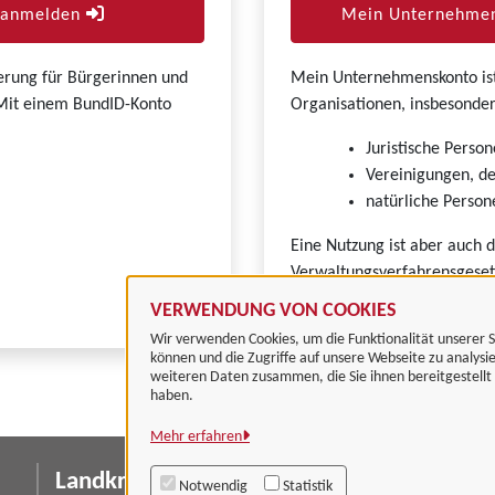
r anmelden
Mein Unternehmen
zierung für Bürgerinnen und
Mein Unternehmenskonto ist 
. Mit einem BundID-Konto
Organisationen, insbesonder
Juristische Person
Vereinigungen, de
natürliche Persone
Eine Nutzung ist aber auch 
Verwaltungsverfahrensgeset
VERWENDUNG VON COOKIES
Wir verwenden Cookies, um die Funktionalität unserer S
können und die Zugriffe auf unsere Webseite zu analysi
weiteren Daten zusammen, die Sie ihnen bereitgestell
haben.
Mehr erfahren
Landkreis Göttingen
I
Notwendig
Statistik