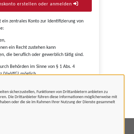
skonto erstellen oder anmelden
ein zentrales Konto zur Identifizierung von
e:
en,
nen ein Recht zustehen kann
n, die beruflich oder gewerblich tätig sind.
durch Behörden im Sinne von § 1 Abs. 4
z (VwVfG) möglich.
eiten sicherzustellen, Funktionen von Drittanbietern anbieten zu
eren. Die Drittanbieter führen diese Informationen möglicherweise mit
t haben oder die sie im Rahmen Ihrer Nutzung der Dienste gesammelt
mpressum