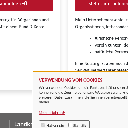
r anmelden
Mein Unternehmen
zierung für Bürgerinnen und
Mein Unternehmenskonto ist 
. Mit einem BundID-Konto
Organisationen, insbesonder
Juristische Person
Vereinigungen, de
natürliche Persone
Eine Nutzung ist aber auch 
Verwaltungsverfahrensgeset
VERWENDUNG VON COOKIES
Wir verwenden Cookies, um die Funktionalität unserer S
können und die Zugriffe auf unsere Webseite zu analysi
weiteren Daten zusammen, die Sie ihnen bereitgestell
haben.
Mehr erfahren
Landkreis Göttingen
I
Notwendig
Statistik