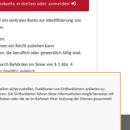
skonto erstellen oder anmelden
ein zentrales Konto zur Identifizierung von
e:
en,
nen ein Recht zustehen kann
n, die beruflich oder gewerblich tätig sind.
durch Behörden im Sinne von § 1 Abs. 4
z (VwVfG) möglich.
eiten sicherzustellen, Funktionen von Drittanbietern anbieten zu
eren. Die Drittanbieter führen diese Informationen möglicherweise mit
t haben oder die sie im Rahmen Ihrer Nutzung der Dienste gesammelt
mpressum