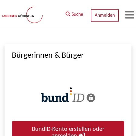
Zum Hauptinhalt springen
Suche
Anmelden
M
Bürgerinnen & Bürger
BundID-Konto erstellen oder