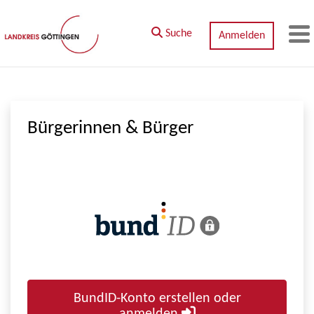
Zum Hauptinhalt springen
Suche
Anmelden
M
Bürgerinnen & Bürger
BundID-Konto erstellen oder