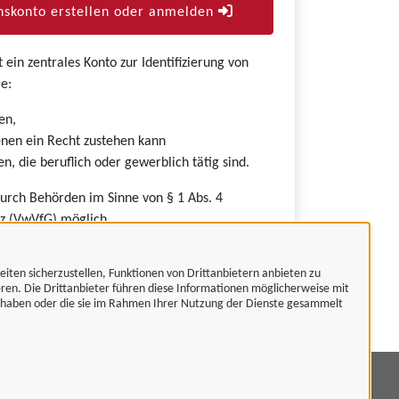
skonto erstellen oder anmelden
ein zentrales Konto zur Identifizierung von
e:
en,
nen ein Recht zustehen kann
n, die beruflich oder gewerblich tätig sind.
durch Behörden im Sinne von § 1 Abs. 4
z (VwVfG) möglich.
eiten sicherzustellen, Funktionen von Drittanbietern anbieten zu
eren. Die Drittanbieter führen diese Informationen möglicherweise mit
t haben oder die sie im Rahmen Ihrer Nutzung der Dienste gesammelt
mpressum