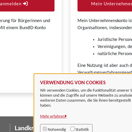
r anmelden
Mein Unternehmen
zierung für Bürgerinnen und
Mein Unternehmenskonto ist 
. Mit einem BundID-Konto
Organisationen, insbesonder
Juristische Person
Vereinigungen, de
natürliche Persone
Eine Nutzung ist aber auch 
Verwaltungsverfahrensgeset
VERWENDUNG VON COOKIES
Wir verwenden Cookies, um die Funktionalität unserer S
können und die Zugriffe auf unsere Webseite zu analysi
weiteren Daten zusammen, die Sie ihnen bereitgestell
haben.
Mehr erfahren
Landkreis Göttingen
I
Notwendig
Statistik