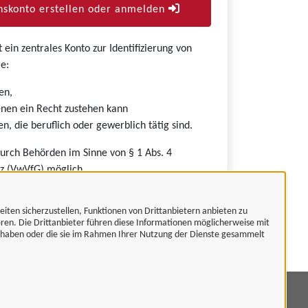
skonto erstellen oder anmelden
ein zentrales Konto zur Identifizierung von
e:
en,
nen ein Recht zustehen kann
n, die beruflich oder gewerblich tätig sind.
durch Behörden im Sinne von § 1 Abs. 4
z (VwVfG) möglich.
eiten sicherzustellen, Funktionen von Drittanbietern anbieten zu
eren. Die Drittanbieter führen diese Informationen möglicherweise mit
t haben oder die sie im Rahmen Ihrer Nutzung der Dienste gesammelt
mpressum