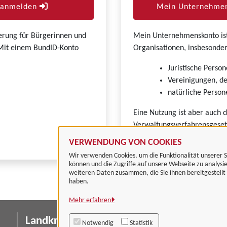
r anmelden
Mein Unternehmen
zierung für Bürgerinnen und
Mein Unternehmenskonto ist 
. Mit einem BundID-Konto
Organisationen, insbesonder
Juristische Person
Vereinigungen, de
natürliche Persone
Eine Nutzung ist aber auch 
Verwaltungsverfahrensgeset
VERWENDUNG VON COOKIES
Wir verwenden Cookies, um die Funktionalität unserer S
können und die Zugriffe auf unsere Webseite zu analysi
weiteren Daten zusammen, die Sie ihnen bereitgestell
haben.
Mehr erfahren
Landkreis Göttingen
I
Notwendig
Statistik