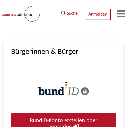
Zum Hauptinhalt springen
Suche
Anmelden
M
Bürgerinnen & Bürger
BundID-Konto erstellen oder