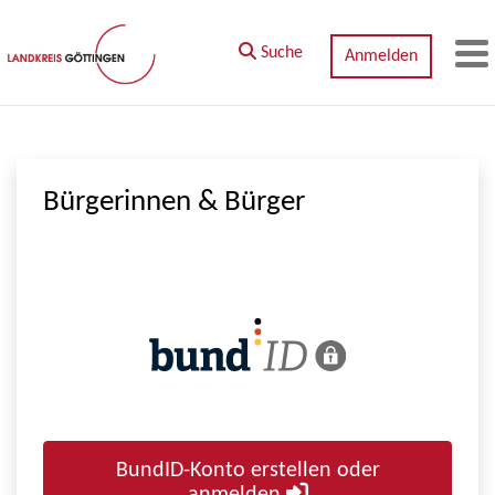
Zum Hauptinhalt springen
Suche
Anmelden
M
Bürgerinnen & Bürger
BundID-Konto erstellen oder