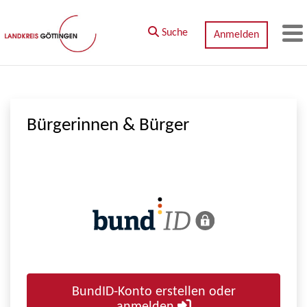
Zum Hauptinhalt springen
Suche
Anmelden
M
Bürgerinnen & Bürger
BundID-Konto erstellen oder