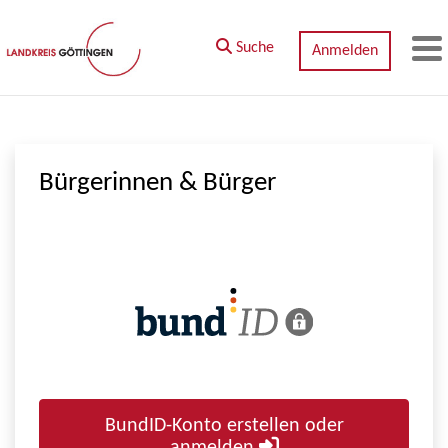
Zum Hauptinhalt springen
Suche
Anmelden
M
Bürgerinnen & Bürger
BundID-Konto erstellen oder