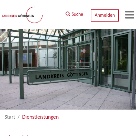
Zum Hauptinhalt springen
Suche
Anmelden
M
Start
Dienstleistungen