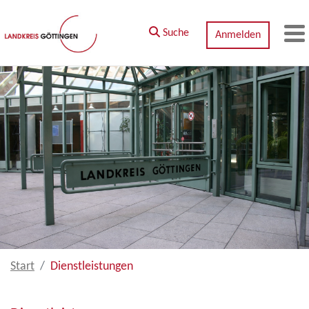
Zum Hauptinhalt springen
Suche
Anmelden
M
Start
Dienstleistungen