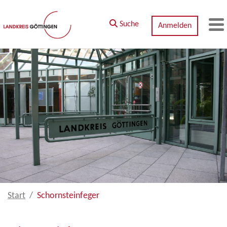
Zum Hauptinhalt springen
Suche
Anmelden
M
Start
Schornsteinfeger