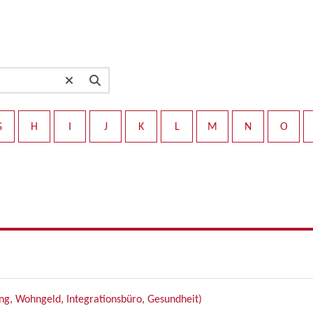
G
H
I
J
K
L
M
N
O
g, Wohngeld, Integrationsbüro, Gesundheit)