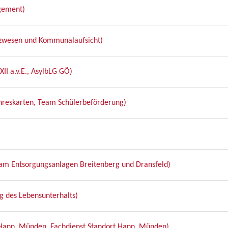
gement)
anzwesen und Kommunalaufsicht)
II a.v.E., AsylbLG GÖ)
hreskarten, Team Schülerbeförderung)
am Entsorgungsanlagen Breitenberg und Dransfeld)
g des Lebensunterhalts)
Hann. Münden, Fachdienst Standort Hann. Münden)