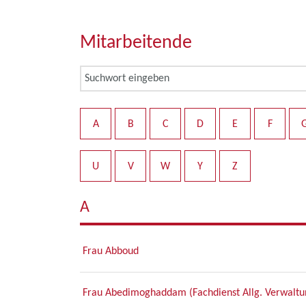
Mitarbeitende
A
B
C
D
E
F
U
V
W
Y
Z
A
Frau Abboud
Frau Abedimoghaddam (Fachdienst Allg. Verwaltun