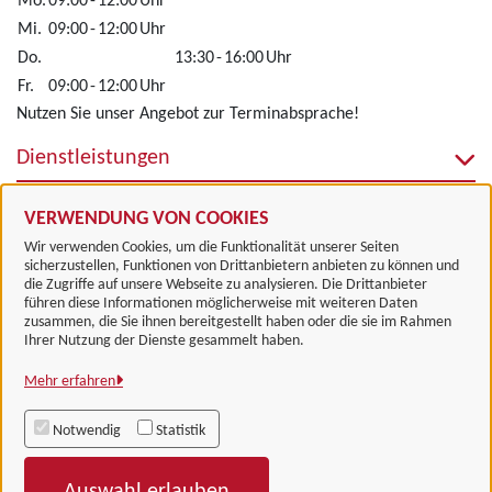
Mo.
09:00
-
12:00
Uhr
Mi.
09:00
-
12:00
Uhr
Do.
13:30
-
16:00
Uhr
Fr.
09:00
-
12:00
Uhr
Nutzen Sie unser Angebot zur Terminabsprache!
Dienstleistungen
Alle zugeordneten Einrichtungen
VERWENDUNG VON COOKIES
Wir verwenden Cookies, um die Funktionalität unserer Seiten
sicherzustellen, Funktionen von Drittanbietern anbieten zu können und
die Zugriffe auf unsere Webseite zu analysieren. Die Drittanbieter
führen diese Informationen möglicherweise mit weiteren Daten
zusammen, die Sie ihnen bereitgestellt haben oder die sie im Rahmen
Landkreis Göttingen
Ihrer Nutzung der Dienste gesammelt haben.
Mehr erfahren
Alle Rechte vorbehalten
Notwendig
Statistik
Impressum