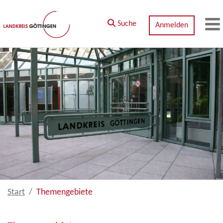
Zum Hauptinhalt springen
Suche
Anmelden
M
Start
Themengebiete