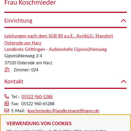
Frau Koschmieder
Einrichtung
Leistungen nach dem SGB XII a.v.E., AsylbLG: Standort
Osterode am Harz
Landkreis Göttingen - Außenstelle Gipsmühlenweg
Gipsmühlenweg 2-4
37520 Osterode am Harz
Zimmer: 024
Kontakt
Tel.:
05522 960-5288
Fax: 05522 960-65288
E-Mail:
koschmieder@landkreisgoettingen.de
Alle zugeordneten Einrichtungen
VERWENDUNG VON COOKIES