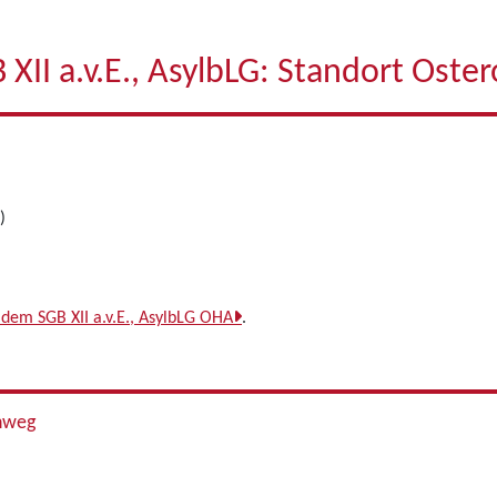
XII a.v.E., AsylbLG: Standort Oste
)
dem SGB XII a.v.E., AsylbLG OHA
.
enweg