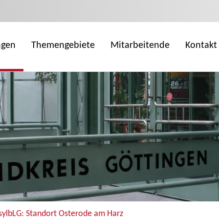
ngen
Themengebiete
Mitarbeitende
Kontakt
AsylbLG: Standort Osterode am Harz