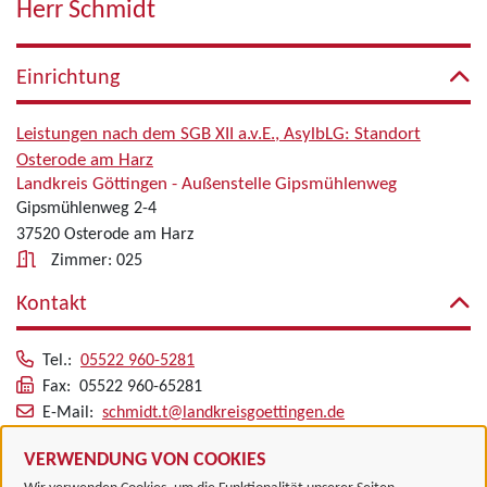
Herr Schmidt
Einrichtung
Leistungen nach dem SGB XII a.v.E., AsylbLG: Standort
Osterode am Harz
Landkreis Göttingen - Außenstelle Gipsmühlenweg
Gipsmühlenweg 2-4
37520 Osterode am Harz
Zimmer: 025
Kontakt
Tel.:
05522 960-5281
Fax: 05522 960-65281
E-Mail:
schmidt.t@landkreisgoettingen.de
Alle zugeordneten Einrichtungen
VERWENDUNG VON COOKIES