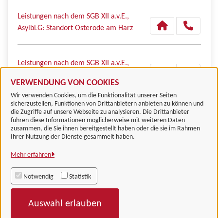
Leistungen nach dem SGB XII a.v.E.,
AsylbLG: Standort Osterode am Harz
Leistungen nach dem SGB XII a.v.E.,
AsylbLG: Standort Südharz
VERWENDUNG VON COOKIES
Wir verwenden Cookies, um die Funktionalität unserer Seiten
sicherzustellen, Funktionen von Drittanbietern anbieten zu können und
die Zugriffe auf unsere Webseite zu analysieren. Die Drittanbieter
führen diese Informationen möglicherweise mit weiteren Daten
zusammen, die Sie ihnen bereitgestellt haben oder die sie im Rahmen
Landkreis Göttingen
Ihrer Nutzung der Dienste gesammelt haben.
Mehr erfahren
Alle Rechte vorbehalten
Notwendig
Statistik
Impressum
Auswahl erlauben
Datenschutzerklärung