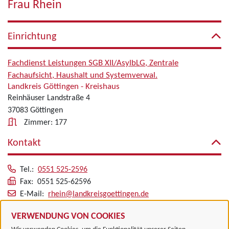
Frau Rhein
Einrichtung
Fachdienst Leistungen SGB XII/AsylbLG, Zentrale
Fachaufsicht, Haushalt und Systemverwal.
Landkreis Göttingen - Kreishaus
Reinhäuser Landstraße 4
37083 Göttingen
Zimmer: 177
Kontakt
Tel.:
0551 525-2596
Fax: 0551 525-62596
E-Mail:
rhein@landkreisgoettingen.de
Alle zugeordneten Einrichtungen
VERWENDUNG VON COOKIES