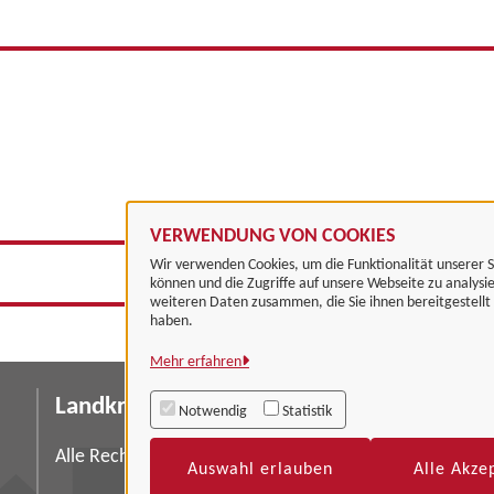
VERWENDUNG VON COOKIES
Wir verwenden Cookies, um die Funktionalität unserer S
können und die Zugriffe auf unsere Webseite zu analysi
weiteren Daten zusammen, die Sie ihnen bereitgestell
haben.
Mehr erfahren
Landkreis Göttingen
I
Notwendig
Statistik
Da
Alle Rechte vorbehalten
Auswahl erlauben
Alle Akze