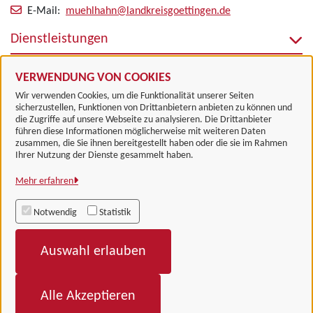
E-Mail:
muehlhahn@landkreisgoettingen.de
Dienstleistungen
Alle zugeordneten Einrichtungen
VERWENDUNG VON COOKIES
Wir verwenden Cookies, um die Funktionalität unserer Seiten
sicherzustellen, Funktionen von Drittanbietern anbieten zu können und
die Zugriffe auf unsere Webseite zu analysieren. Die Drittanbieter
führen diese Informationen möglicherweise mit weiteren Daten
zusammen, die Sie ihnen bereitgestellt haben oder die sie im Rahmen
Landkreis Göttingen
Ihrer Nutzung der Dienste gesammelt haben.
Mehr erfahren
Alle Rechte vorbehalten
Notwendig
Statistik
Impressum
Auswahl erlauben
Datenschutzerklärung
Barrierefreiheit
Alle Akzeptieren