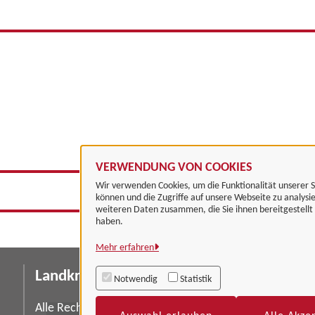
VERWENDUNG VON COOKIES
Wir verwenden Cookies, um die Funktionalität unserer S
können und die Zugriffe auf unsere Webseite zu analysi
weiteren Daten zusammen, die Sie ihnen bereitgestell
haben.
Mehr erfahren
Landkreis Göttingen
I
Notwendig
Statistik
Da
Alle Rechte vorbehalten