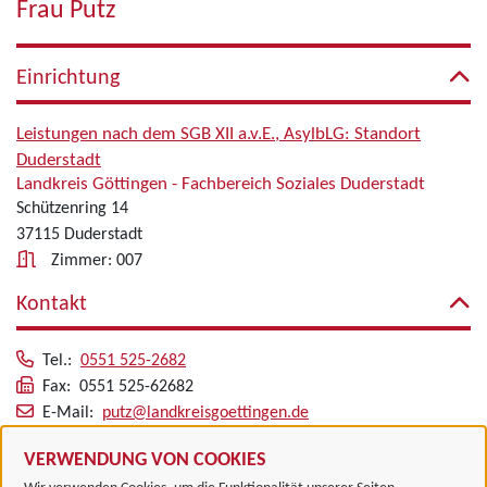
Frau Putz
Einrichtung
Leistungen nach dem SGB XII a.v.E., AsylbLG: Standort
Duderstadt
Landkreis Göttingen - Fachbereich Soziales Duderstadt
Schützenring 14
37115 Duderstadt
Zimmer: 007
Kontakt
Tel.:
0551 525-2682
Fax: 0551 525-62682
E-Mail:
putz@landkreisgoettingen.de
Alle zugeordneten Einrichtungen
VERWENDUNG VON COOKIES