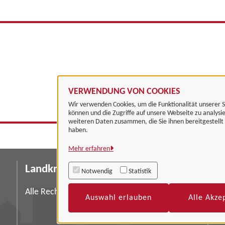
VERWENDUNG VON COOKIES
Wir verwenden Cookies, um die Funktionalität unserer S
können und die Zugriffe auf unsere Webseite zu analysi
weiteren Daten zusammen, die Sie ihnen bereitgestell
haben.
Mehr erfahren
Landkreis Göttingen
I
Notwendig
Statistik
Da
Alle Rechte vorbehalten
Auswahl erlauben
Alle Akze
Ba