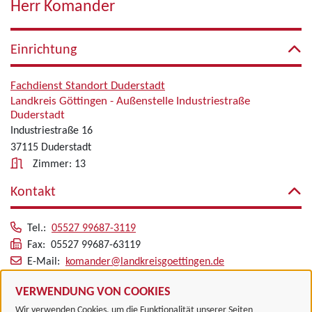
Herr Komander
Einrichtung
Fachdienst Standort Duderstadt
Landkreis Göttingen - Außenstelle Industriestraße
Duderstadt
Industriestraße 16
37115 Duderstadt
Zimmer: 13
Kontakt
Tel.:
05527 99687-3119
Fax: 05527 99687-63119
E-Mail:
komander@landkreisgoettingen.de
Alle zugeordneten Einrichtungen
VERWENDUNG VON COOKIES
Wir verwenden Cookies, um die Funktionalität unserer Seiten