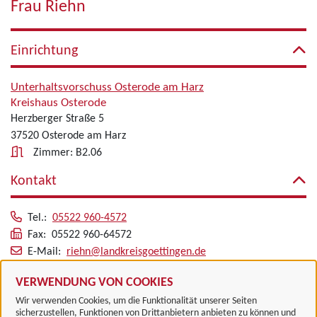
Frau Riehn
Einrichtung
Unterhaltsvorschuss Osterode am Harz
Kreishaus Osterode
Herzberger Straße 5
37520 Osterode am Harz
Zimmer: B2.06
Kontakt
Tel.:
05522 960-4572
Fax: 05522 960-64572
E-Mail:
riehn@landkreisgoettingen.de
Alle zugeordneten Einrichtungen
VERWENDUNG VON COOKIES
Wir verwenden Cookies, um die Funktionalität unserer Seiten
sicherzustellen, Funktionen von Drittanbietern anbieten zu können und