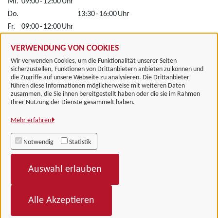
Mi.
09:00
-
12:00
Uhr
Do.
13:30
-
16:00
Uhr
Fr.
09:00
-
12:00
Uhr
Alle zugeordneten Einrichtungen
VERWENDUNG VON COOKIES
Wir verwenden Cookies, um die Funktionalität unserer Seiten
sicherzustellen, Funktionen von Drittanbietern anbieten zu können und
die Zugriffe auf unsere Webseite zu analysieren. Die Drittanbieter
führen diese Informationen möglicherweise mit weiteren Daten
zusammen, die Sie ihnen bereitgestellt haben oder die sie im Rahmen
Landkreis Göttingen
Ihrer Nutzung der Dienste gesammelt haben.
Mehr erfahren
Alle Rechte vorbehalten
Notwendig
Statistik
Impressum
Auswahl erlauben
Datenschutzerklärung
Barrierefreiheit
Alle Akzeptieren