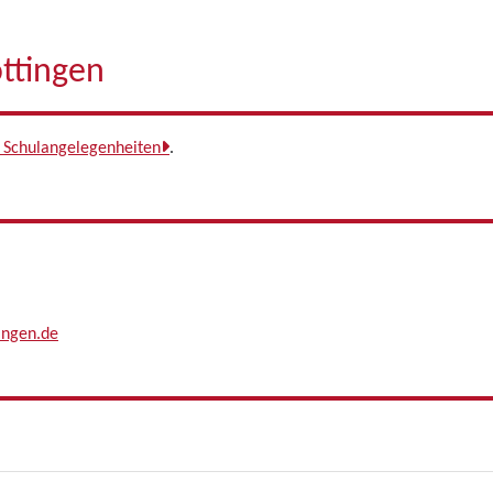
ttingen
 Schulangelegenheiten
.
ingen.de